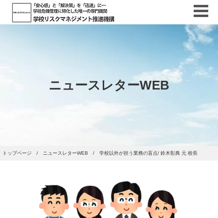
ニュースレターWEB
トップページ
ニュースレターWEB
学校以外が担う業務の盲点/ 鈴木彰典 元 校長