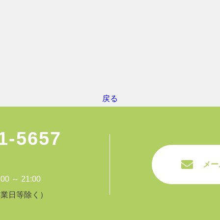
戻る
1-5657
メー
 ～ 21:00
休業日等除く）