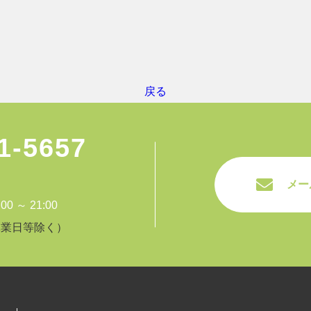
戻る
1-5657
メー
 ～ 21:00
休業日等除く）