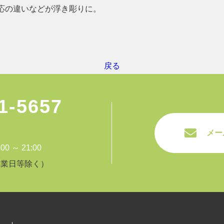
応の違いなどが浮き彫りに。
戻る
1-5657
メー
 ～ 21:00
休業日等除く）