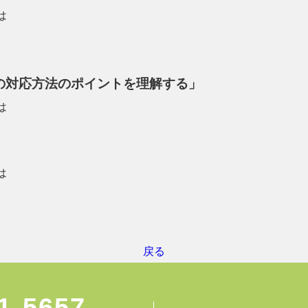
は
の対応方法のポイントを理解する」
は
は
戻る
1-5657