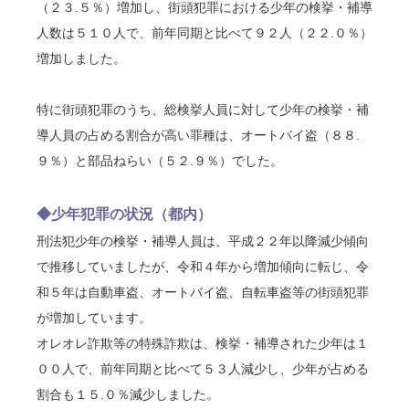
（２３.５％）増加し、街頭犯罪における少年の検挙・補導
人数は５１０人で、前年同期と比べて９２人（２２.０％）
増加しました。
特に街頭犯罪のうち、総検挙人員に対して少年の検挙・補
導人員の占める割合が高い罪種は、オートバイ盗（８８.
９％）と部品ねらい（５２.９％）でした。
◆少年犯罪の状況（都内）
刑法犯少年の検挙・補導人員は、平成２２年以降減少傾向
で推移していましたが、令和４年から増加傾向に転じ、令
和５年は自動車盗、オートバイ盗、自転車盗等の街頭犯罪
が増加しています。
オレオレ詐欺等の特殊詐欺は、検挙・補導された少年は１
００人で、前年同期と比べて５３人減少し、少年が占める
割合も１５.０％減少しました。