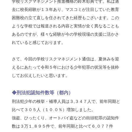
学校リスクマネジメント推進機構の鈴木彰典です。私は過
去に校長経験が１３年あり、マスコミが注目していた教育
困難校の立て直しを任されてきた経歴もございます。この
ような学校では報道される内容と実情が全く異なることも
あるのですが、様々な経験が今の学校現場の支援に活かさ
れていると感じております。
さて、今回の学校リスクマネジメント通信は、夏休みを迎
えるにあたって令和５年における少年犯罪の状況等を抜粋
してお伝えしたいと思います。
◆刑法犯認知件数等（都内）
刑法犯少年の検挙・補導人員は３,３４７人で、前年同期と
比べて３０５人（１０.０％）増加しました。
強盗、ひったくり、オートバイ盗などの街頭犯罪の認知件
数は３万１,８９５件で、前年同期と比べて６,０７７件