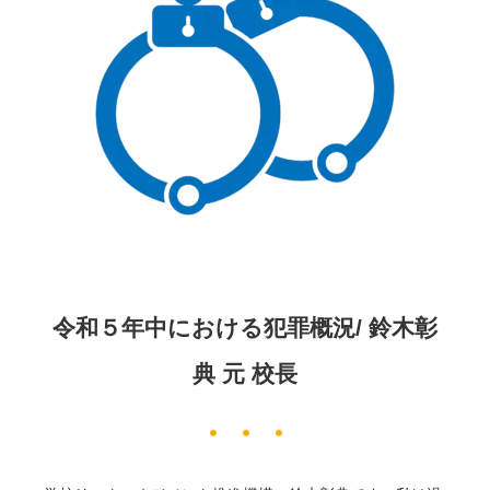
令和５年中における犯罪概況/ 鈴木彰
典 元 校長