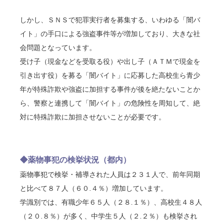
しかし、ＳＮＳで犯罪実行者を募集する、いわゆる「闇バ
イト」の手口による強盗事件等が増加しており、大きな社
会問題となっています。
受け子（現金などを受取る役）や出し子（ＡＴＭで現金を
引き出す役）を募る「闇バイト」に応募した高校生ら青少
年が特殊詐欺や強盗に加担する事件が後を絶たないことか
ら、警察と連携して「闇バイト」の危険性を周知して、絶
対に特殊詐欺に加担させないことが必要です。
◆薬物事犯の検挙状況（都内）
薬物事犯で検挙・補導された人員は２３１人で、前年同期
と比べて８７人（６０.４％）増加しています。
学識別では、有職少年６５人（２８.１％）、高校生４８人
（２０.８％）が多く、中学生５人（２.２％）も検挙され