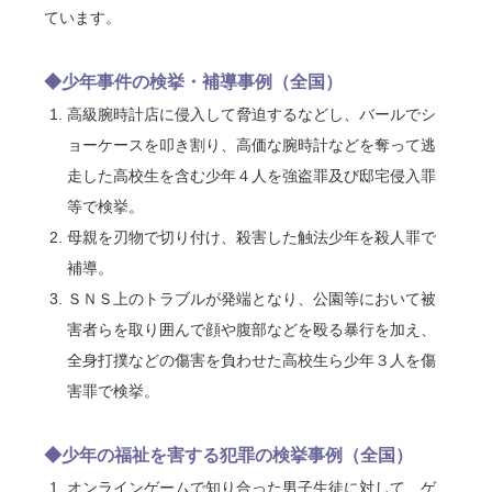
ています。
◆少年事件の検挙・補導事例（全国）
高級腕時計店に侵入して脅迫するなどし、バールでシ
ョーケースを叩き割り、高価な腕時計などを奪って逃
走した高校生を含む少年４人を強盗罪及び邸宅侵入罪
等で検挙。
母親を刃物で切り付け、殺害した触法少年を殺人罪で
補導。
ＳＮＳ上のトラブルが発端となり、公園等において被
害者らを取り囲んで顔や腹部などを殴る暴行を加え、
全身打撲などの傷害を負わせた高校生ら少年３人を傷
害罪で検挙。
◆少年の福祉を害する犯罪の検挙事例（全国）
オンラインゲームで知り合った男子生徒に対して、ゲ