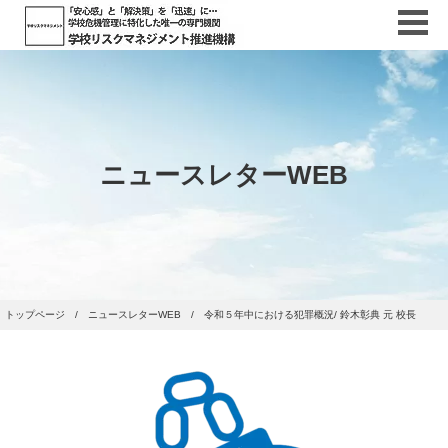
ニュースレターWEB
トップページ
ニュースレターWEB
令和５年中における犯罪概況/ 鈴木彰典 元 校長